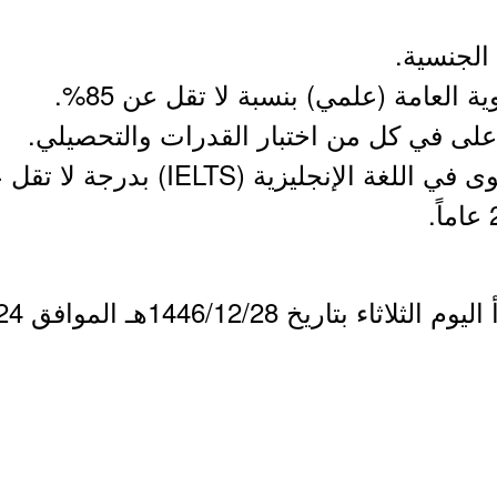
الجنسية.
 العامة (علمي) بنسبة لا تقل عن 85%.
إنجليزية (IELTS) بدرجة لا تقل عن (5).
يخ 1446/12/28هـ الموافق 2025/06/24م.