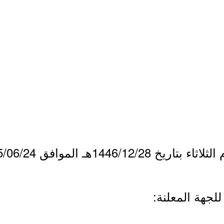
1446/هـ الموافق 2025/06/24م.
لجهة المعلنة: