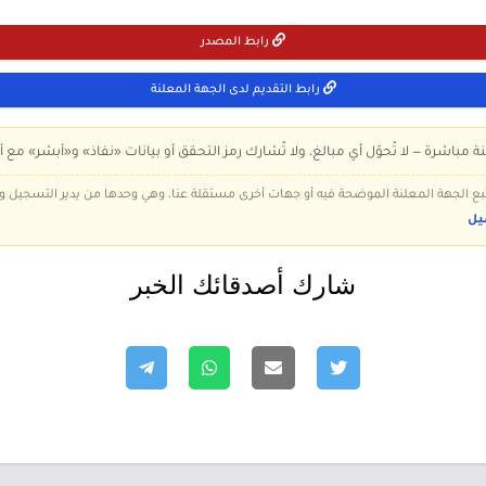
رابط المصدر
رابط التقديم لدى الجهة المعلنة
ة مباشرة — لا تُحوّل أي مبالغ، ولا تُشارك رمز التحقق أو بيانات «نفاذ» و«أبشر» مع أ
 تتبع الجهة المعلنة الموضحة فيه أو جهات أخرى مستقلة عنا، وهي وحدها من يدير التسجيل
يل
شارك أصدقائك الخبر