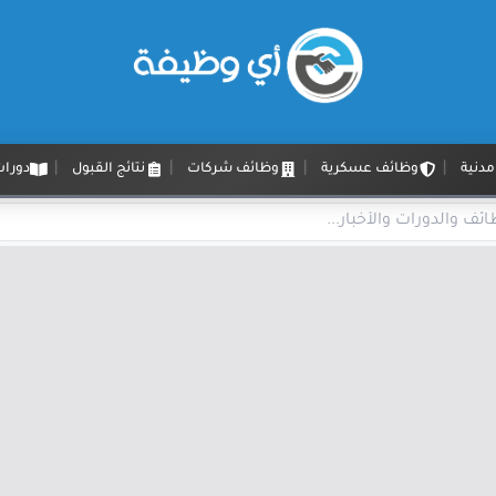
دنية
وظائف عسكرية
وظائف شركات
نتائج القبول
دورات