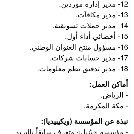
12- مدير إدارة موردين.
13- مدير مكافآت.
14- مدير حملات تسويقية.
15- أخصائي أداء أول.
16- مسؤول منتج العنوان الوطني.
17- مدير حسابات شركات.
18- مدير تدقيق نظم معلومات.
أماكن العمل:
- الرياض.
- مكة المكرمة.
نبذة عن المؤسسة (ويكيبيديا):
- مؤسسة «سُبل» وتعرف سابقاً بالبريد