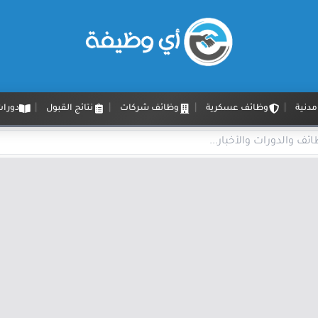
دنية
وظائف عسكرية
وظائف شركات
نتائج القبول
دورات