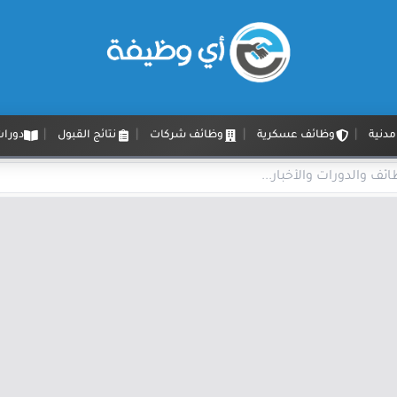
دنية
وظائف عسكرية
وظائف شركات
نتائج القبول
دورات