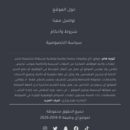
حول الموقع
تواصل معنا
شروط وأحكام
سياسة الخصوصية
تنويه هام:
موقع «أي وظيفة» منصة إعلامية وإعلانية مستقلة مخصصة لنشر
إعلانات وأخبار الوظائف الصادرة من الجهات الرسمية والخاصة بموجب ترخيص
إعلامي، ولا يمارس الموقع أي عمل من أعمال التوسط في التوظيف أو جمع السير
الذاتية أو ترشيح المتقدمين، ولا يمثل أي جهة حكومية أو خاصة، وجميع الأسماء
والشعارات مملوكة لأصحابها وتُعرض للتعريف بمصدر الإعلان فقط. لا يتقاضى
الموقع أي رسوم من الباحثين عن عمل، ويتم التقديم مباشرة لدى الجهة المعلنة
عبر قنواتها الرسمية، ويلتزم الموقع — في حدود دوره الإعلامي عند إعادة النشر —
بالمتطلبات ذات الصلة بمحتوى إعلانات الشواغر الوظيفية الواردة في الضوابط
الصادرة بقرار وزاري.
اعرف المزيد
جميع الحقوق محفوظة
لموقع
أي وظيفة
© 2014-2026