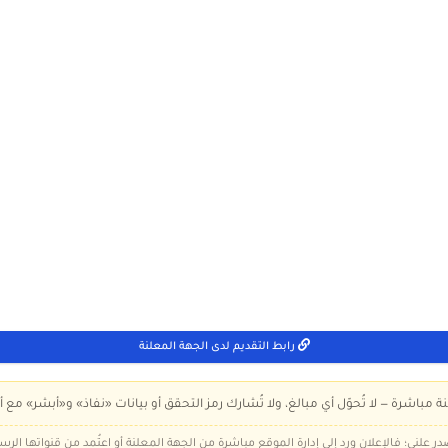
رابط التقديم لدى الجهة المعلنة
ة مباشرة — لا تُحوّل أي مبالغ، ولا تُشارك رمز التحقق أو بيانات «نفاذ» و«أبشر» مع أ
در علني؛ فالإعلان ورد إلى إدارة الموقع مباشرة من الجهة المعلنة أو اعتُمد من قنواتها الر