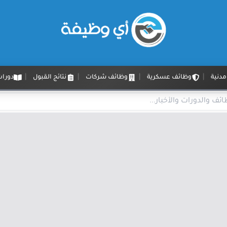
دنية
وظائف عسكرية
وظائف شركات
نتائج القبول
دورات