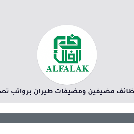
مضيفين ومضيفات طيران برواتب تصل 13,000 ريال (جد