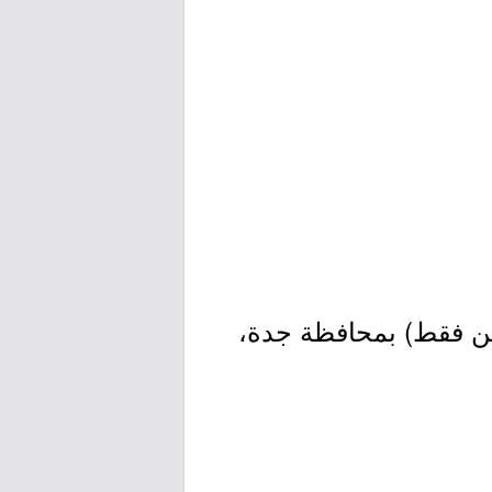
ن فقط) بمحافظة جدة،