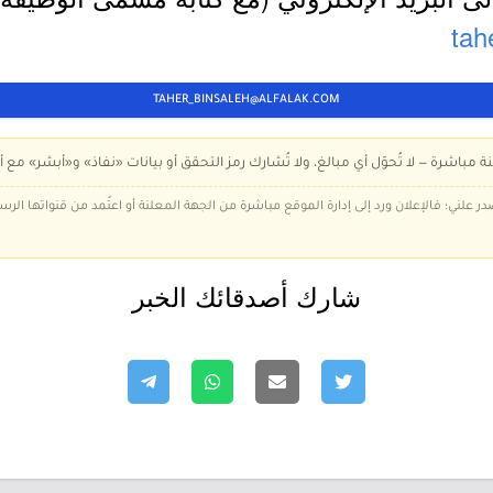
tah
TAHER_BINSALEH@ALFALAK.COM
ة مباشرة — لا تُحوّل أي مبالغ، ولا تُشارك رمز التحقق أو بيانات «نفاذ» و«أبشر» مع أ
در علني؛ فالإعلان ورد إلى إدارة الموقع مباشرة من الجهة المعلنة أو اعتُمد من قنواتها الر
شارك أصدقائك الخبر