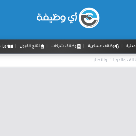
دنية
وظائف عسكرية
وظائف شركات
نتائج القبول
دورات