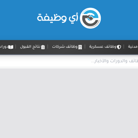
دنية
وظائف عسكرية
وظائف شركات
نتائج القبول
دورات