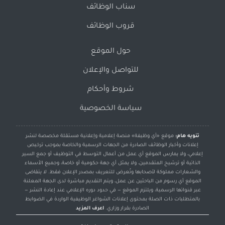
سناب الوظائف
قروب الوظائف
حول الموقع
للتواصل والإعلان
شروط وأحكام
سياسة الخصوصية
تنويه هام:
موقع «أي وظيفة» منصة إعلامية وإعلانية مستقلة مخصصة لنشر
إعلانات وأخبار الوظائف الصادرة من الجهات الرسمية والخاصة بموجب ترخيص
إعلامي، ولا يمارس الموقع أي عمل من أعمال التوسط في التوظيف أو جمع السير
الذاتية أو ترشيح المتقدمين، ولا يمثل أي جهة حكومية أو خاصة، وجميع الأسماء
والشعارات مملوكة لأصحابها وتُعرض للتعريف بمصدر الإعلان فقط. لا يتقاضى
الموقع أي رسوم من الباحثين عن عمل، ويتم التقديم مباشرة لدى الجهة المعلنة
عبر قنواتها الرسمية، ويلتزم الموقع — في حدود دوره الإعلامي عند إعادة النشر —
بالمتطلبات ذات الصلة بمحتوى إعلانات الشواغر الوظيفية الواردة في الضوابط
الصادرة بقرار وزاري.
اعرف المزيد