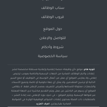
سناب الوظائف
قروب الوظائف
حول الموقع
للتواصل والإعلان
شروط وأحكام
سياسة الخصوصية
تنويه هام:
موقع «أي وظيفة» منصة إعلامية وإعلانية مستقلة مخصصة لنشر
إعلانات وأخبار الوظائف الصادرة من الجهات الرسمية والخاصة بموجب ترخيص
إعلامي، ولا يمارس الموقع أي عمل من أعمال التوسط في التوظيف أو جمع السير
الذاتية أو ترشيح المتقدمين، ولا يمثل أي جهة حكومية أو خاصة، وجميع الأسماء
والشعارات مملوكة لأصحابها وتُعرض للتعريف بمصدر الإعلان فقط. لا يتقاضى
الموقع أي رسوم من الباحثين عن عمل، ويتم التقديم مباشرة لدى الجهة المعلنة
عبر قنواتها الرسمية، ويلتزم الموقع — في حدود دوره الإعلامي عند إعادة النشر —
بالمتطلبات ذات الصلة بمحتوى إعلانات الشواغر الوظيفية الواردة في الضوابط
الصادرة بقرار وزاري.
اعرف المزيد