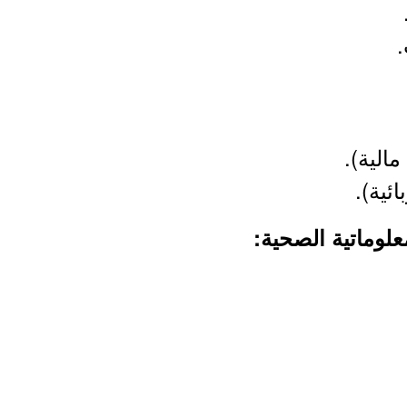
.
الية).
ئية).