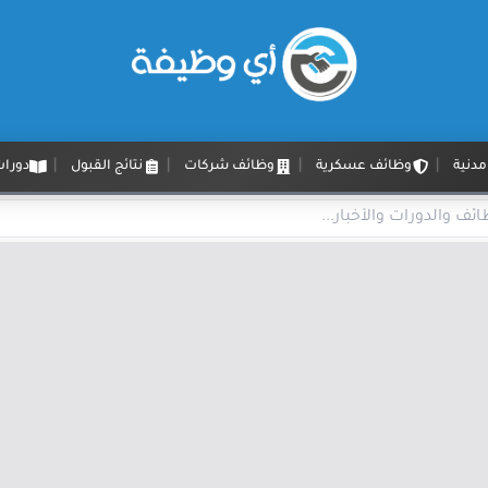
دنية
وظائف عسكرية
وظائف شركات
نتائج القبول
دورات