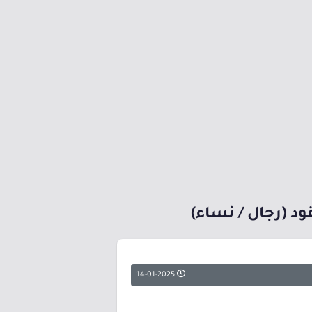
د (رجال / نساء)
14-01-2025