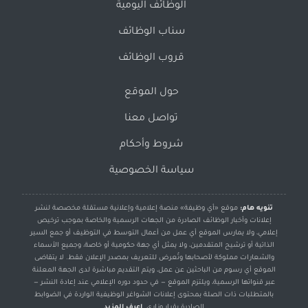
الوظائف اليومية
سناب الوظائف
قروب الوظائف
حول الموقع
تواصل معنا
شروط وأحكام
سياسة الخصوصية
تنويه هام:
موقع «أي وظيفة» منصة إعلامية وإعلانية مستقلة مخصصة لنشر
إعلانات وأخبار الوظائف الصادرة من الجهات الرسمية والخاصة بموجب ترخيص
إعلامي، ولا يمارس الموقع أي عمل من أعمال التوسط في التوظيف أو جمع السير
الذاتية أو ترشيح المتقدمين، ولا يمثل أي جهة حكومية أو خاصة، وجميع الأسماء
والشعارات مملوكة لأصحابها وتُعرض للتعريف بمصدر الإعلان فقط. لا يتقاضى
الموقع أي رسوم من الباحثين عن عمل، ويتم التقديم مباشرة لدى الجهة المعلنة
عبر قنواتها الرسمية، ويلتزم الموقع — في حدود دوره الإعلامي عند إعادة النشر —
بالمتطلبات ذات الصلة بمحتوى إعلانات الشواغر الوظيفية الواردة في الضوابط
الصادرة بقرار وزاري.
اعرف المزيد