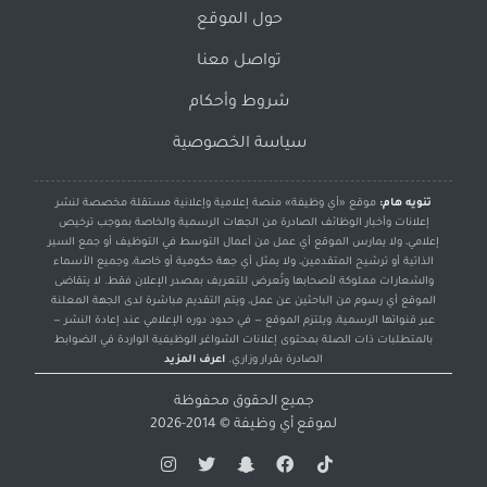
حول الموقع
تواصل معنا
شروط وأحكام
سياسة الخصوصية
تنويه هام:
موقع «أي وظيفة» منصة إعلامية وإعلانية مستقلة مخصصة لنشر
إعلانات وأخبار الوظائف الصادرة من الجهات الرسمية والخاصة بموجب ترخيص
إعلامي، ولا يمارس الموقع أي عمل من أعمال التوسط في التوظيف أو جمع السير
الذاتية أو ترشيح المتقدمين، ولا يمثل أي جهة حكومية أو خاصة، وجميع الأسماء
والشعارات مملوكة لأصحابها وتُعرض للتعريف بمصدر الإعلان فقط. لا يتقاضى
الموقع أي رسوم من الباحثين عن عمل، ويتم التقديم مباشرة لدى الجهة المعلنة
عبر قنواتها الرسمية، ويلتزم الموقع — في حدود دوره الإعلامي عند إعادة النشر —
بالمتطلبات ذات الصلة بمحتوى إعلانات الشواغر الوظيفية الواردة في الضوابط
الصادرة بقرار وزاري.
اعرف المزيد
جميع الحقوق محفوظة
لموقع
أي وظيفة
© 2014-2026