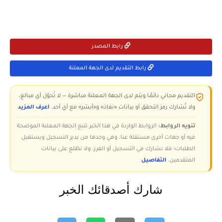
رابط المصدر
رابط التقديم لدى الجهة المعلنة
التقديم مجاني دائمًا ويتم لدى الجهة المعلنة مباشرة — لا تُحوّل أي مبالغ،
ولا تُشارك رمز التحقق أو بيانات «نفاذ» و«أبشر» مع أي أحد.
اعرف المزيد
تنويه الروابط:
الروابط الواردة في هذا الخبر تتبع الجهة المعلنة الموضحة
فيه أو جهات أخرى مستقلة عنا، وهي وحدها من يدير التسجيل ويستقبل
الطلبات؛ فلا نشارك في التسجيل أو الفرز، ولا نطّلع على بيانات
المتقدمين.
التفاصيل
شارك أصدقائك الخبر