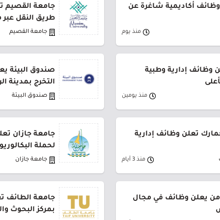
وظائف أكاديمية شاغرة عن
طريق النقل عبر 
منذ يوم
جامعة القصيم
وظائف إدارية وطبية
صندوق البيئة يع
أعلى
التخرج بمدينة ال
منذ يومين
صندوق البيئة
جمارك تعلن وظائف إدارية
جامعة جازان تعلن
لحملة البكالوري
منذ 3 أيام
جامعة جازان
من يعلن وظائف في مجال
جامعة الطائف تع
ض
بمركز البحوث وا