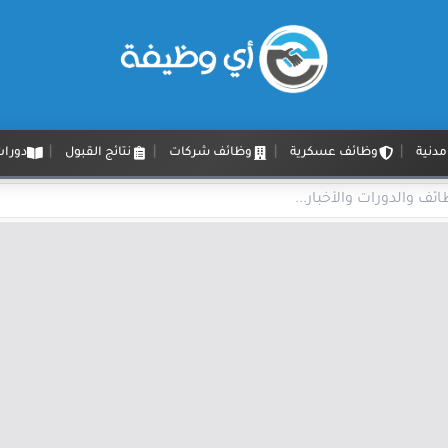
دنية
وظائف عسكرية
وظائف شركات
نتائج القبول
دورات