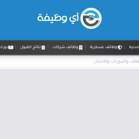
دنية
وظائف عسكرية
وظائف شركات
نتائج القبول
دورات