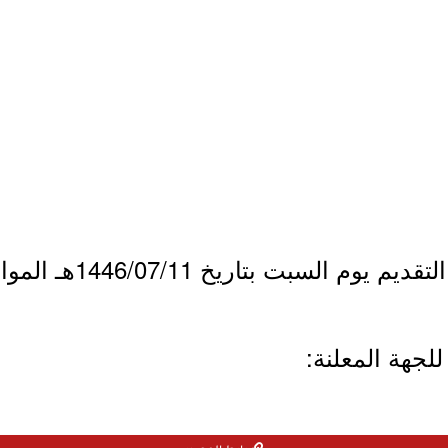
بت بتاريخ 1446/07/11هـ الموافق 2025/01/11م.
لجهة المعلنة: