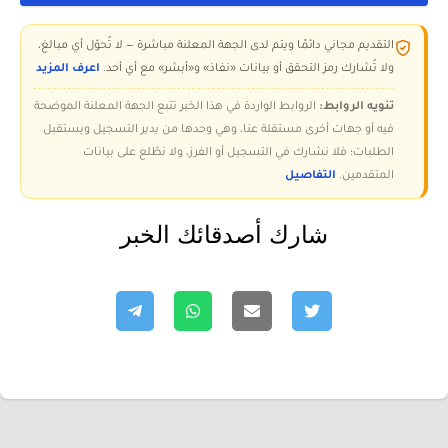
التقديم مجاني دائمًا ويتم لدى الجهة المعلنة مباشرة — لا تُحوّل أي مبالغ،
ولا تُشارك رمز التحقق أو بيانات «نفاذ» و«أبشر» مع أي أحد.
اعرف المزيد
تنويه الروابط:
الروابط الواردة في هذا الخبر تتبع الجهة المعلنة الموضحة
فيه أو جهات أخرى مستقلة عنا، وهي وحدها من يدير التسجيل ويستقبل
الطلبات؛ فلا نشارك في التسجيل أو الفرز، ولا نطّلع على بيانات
المتقدمين.
التفاصيل
شارك أصدقائك الخبر