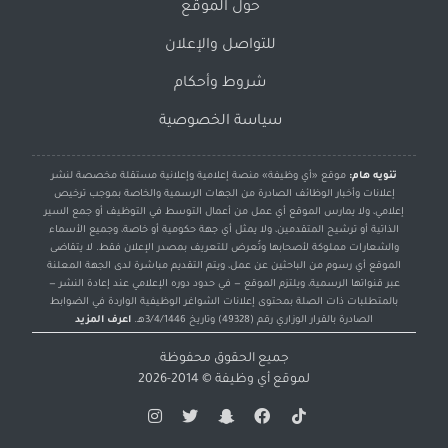
حول الموقع
للتواصل والإعلان
شروط وأحكام
سياسة الخصوصية
تنويه هام:
موقع «أي وظيفة» منصة إعلامية وإعلانية مستقلة مخصصة لنشر
إعلانات وأخبار الوظائف الصادرة من الجهات الرسمية والخاصة بموجب ترخيص
إعلامي، ولا يمارس الموقع أي عمل من أعمال التوسط في التوظيف أو جمع السير
الذاتية أو ترشيح المتقدمين، ولا يمثل أي جهة حكومية أو خاصة، وجميع الأسماء
والشعارات مملوكة لأصحابها وتُعرض للتعريف بمصدر الإعلان فقط. لا يتقاضى
الموقع أي رسوم من الباحثين عن عمل، ويتم التقديم مباشرة لدى الجهة المعلنة
عبر قنواتها الرسمية، ويلتزم الموقع — في حدود دوره الإعلامي عند إعادة النشر —
بالمتطلبات ذات الصلة بمحتوى إعلانات الشواغر الوظيفية الواردة في الضوابط
الصادرة بالقرار الوزاري رقم (49328) وتاريخ 3/4/1446هـ.
اعرف المزيد
جميع الحقوق محفوظة
لموقع
أي وظيفة
© 2014-2026