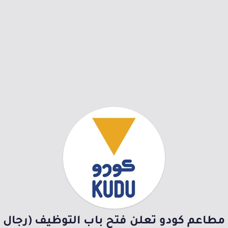
مطاعم كودو تعلن فتح باب التوظيف (رجال