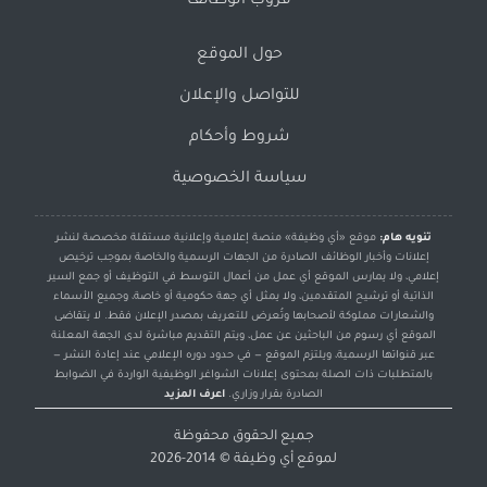
قروب الوظائف
حول الموقع
للتواصل والإعلان
شروط وأحكام
سياسة الخصوصية
تنويه هام:
موقع «أي وظيفة» منصة إعلامية وإعلانية مستقلة مخصصة لنشر
إعلانات وأخبار الوظائف الصادرة من الجهات الرسمية والخاصة بموجب ترخيص
إعلامي، ولا يمارس الموقع أي عمل من أعمال التوسط في التوظيف أو جمع السير
الذاتية أو ترشيح المتقدمين، ولا يمثل أي جهة حكومية أو خاصة، وجميع الأسماء
والشعارات مملوكة لأصحابها وتُعرض للتعريف بمصدر الإعلان فقط. لا يتقاضى
الموقع أي رسوم من الباحثين عن عمل، ويتم التقديم مباشرة لدى الجهة المعلنة
عبر قنواتها الرسمية، ويلتزم الموقع — في حدود دوره الإعلامي عند إعادة النشر —
بالمتطلبات ذات الصلة بمحتوى إعلانات الشواغر الوظيفية الواردة في الضوابط
الصادرة بقرار وزاري.
اعرف المزيد
جميع الحقوق محفوظة
لموقع
أي وظيفة
© 2014-2026