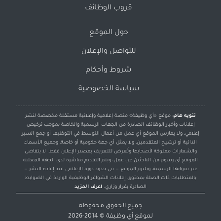
قروب الوظائف
حول الموقع
للتواصل والإعلان
شروط وأحكام
سياسة الخصوصية
تنويه هام:
موقع «أي وظيفة» منصة إعلامية وإعلانية مستقلة مخصصة لنشر
إعلانات وأخبار الوظائف الصادرة من الجهات الرسمية والخاصة بموجب ترخيص
إعلامي، ولا يمارس الموقع أي عمل من أعمال التوسط في التوظيف أو جمع السير
الذاتية أو ترشيح المتقدمين، ولا يمثل أي جهة حكومية أو خاصة، وجميع الأسماء
والشعارات مملوكة لأصحابها وتُعرض للتعريف بمصدر الإعلان فقط. لا يتقاضى
الموقع أي رسوم من الباحثين عن عمل، ويتم التقديم مباشرة لدى الجهة المعلنة
عبر قنواتها الرسمية، ويلتزم الموقع — في حدود دوره الإعلامي عند إعادة النشر —
بالمتطلبات ذات الصلة بمحتوى إعلانات الشواغر الوظيفية الواردة في الضوابط
الصادرة بقرار وزاري.
اعرف المزيد
جميع الحقوق محفوظة
لموقع
أي وظيفة
© 2014-2026