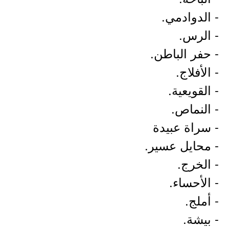
- الدوادمي.
- الرس.
- حفر الباطن.
- الأفلاج.
- القويعية.
- النماص.
- سراة عبيدة
- محايل عسير.
- الخرج.
- الأحساء.
- أملج.
- بيشة.