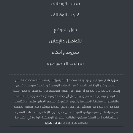
سناب الوظائف
قروب الوظائف
حول الموقع
للتواصل والإعلان
شروط وأحكام
سياسة الخصوصية
تنويه هام:
موقع «أي وظيفة» منصة إعلامية وإعلانية مستقلة مخصصة لنشر
إعلانات وأخبار الوظائف الصادرة من الجهات الرسمية والخاصة بموجب ترخيص
إعلامي، ولا يمارس الموقع أي عمل من أعمال التوسط في التوظيف أو جمع السير
الذاتية أو ترشيح المتقدمين، ولا يمثل أي جهة حكومية أو خاصة، وجميع الأسماء
والشعارات مملوكة لأصحابها وتُعرض للتعريف بمصدر الإعلان فقط. لا يتقاضى
الموقع أي رسوم من الباحثين عن عمل، ويتم التقديم مباشرة لدى الجهة المعلنة
عبر قنواتها الرسمية، ويلتزم الموقع — في حدود دوره الإعلامي عند إعادة النشر —
بالمتطلبات ذات الصلة بمحتوى إعلانات الشواغر الوظيفية الواردة في الضوابط
الصادرة بقرار وزاري.
اعرف المزيد