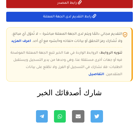
رابط المصدر
رابط التقديم لدى الجهة المعلنة
التقديم مجاني دائمًا ويتم لدى الجهة المعلنة مباشرة — لا تُحوّل أي مبالغ،
ولا تُشارك رمز التحقق أو بيانات «نفاذ» و«أبشر» مع أي أحد.
اعرف المزيد
تنويه الروابط:
الروابط الواردة في هذا الخبر تتبع الجهة المعلنة الموضحة
فيه أو جهات أخرى مستقلة عنا، وهي وحدها من يدير التسجيل ويستقبل
الطلبات؛ فلا نشارك في التسجيل أو الفرز، ولا نطّلع على بيانات
المتقدمين.
التفاصيل
شارك أصدقائك الخبر