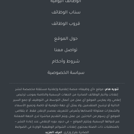
الوظائف اليومية
سناب الوظائف
قروب الوظائف
حول الموقع
تواصل معنا
شروط وأحكام
سياسة الخصوصية
تنويه هام:
موقع «أي وظيفة» منصة إعلامية وإعلانية مستقلة مخصصة لنشر
إعلانات وأخبار الوظائف الصادرة من الجهات الرسمية والخاصة بموجب ترخيص
إعلامي، ولا يمارس الموقع أي عمل من أعمال التوسط في التوظيف أو جمع السير
الذاتية أو ترشيح المتقدمين، ولا يمثل أي جهة حكومية أو خاصة، وجميع الأسماء
والشعارات مملوكة لأصحابها وتُعرض للتعريف بمصدر الإعلان فقط. لا يتقاضى
الموقع أي رسوم من الباحثين عن عمل، ويتم التقديم مباشرة لدى الجهة المعلنة
عبر قنواتها الرسمية، ويلتزم الموقع — في حدود دوره الإعلامي عند إعادة النشر —
بالمتطلبات ذات الصلة بمحتوى إعلانات الشواغر الوظيفية الواردة في الضوابط
الصادرة بقرار وزاري.
اعرف المزيد