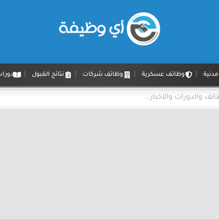
دنية
وظائف عسكرية
وظائف شركات
نتائج القبول
دورات