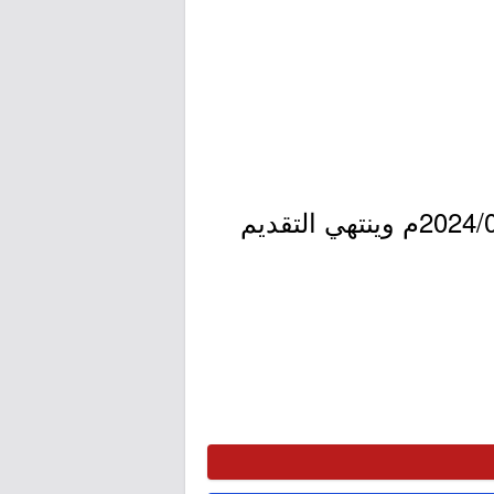
- التقديم مُتاح الآن بدأ اليوم الخميس بتاريخ 1445/10/16هـ الموافق 2024/04/25م وينتهي التقديم