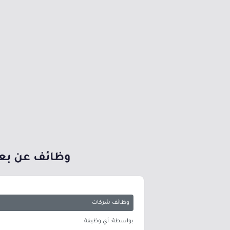
وظائف عن بعد عدد 31 وظيفة (رجال / نساء) عبر ب
وظائف شركات
بواسطة: أي وظيفة