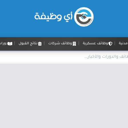
دنية
وظائف عسكرية
وظائف شركات
نتائج القبول
دورات