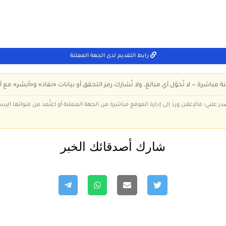
رابط التقديم لدى الجهة المعلنة
ة مباشرة — لا تُحوّل أي مبالغ، ولا تُشارك رمز التحقق أو بيانات «نفاذ» و«أبشر» مع أ
در علني؛ فالإعلان ورد إلى إدارة الموقع مباشرة من الجهة المعلنة أو اعتُمد من قنواتها الر
شارك أصدقائك الخبر