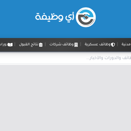
دنية
وظائف عسكرية
وظائف شركات
نتائج القبول
دورات