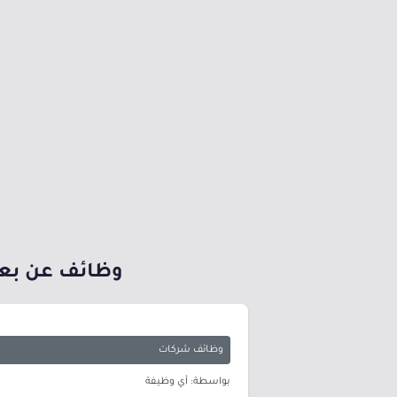
وظائف عن بعد عدد 29 وظيفة (رجال / نساء) عبر ب
وظائف شركات
بواسطة: أي وظيفة