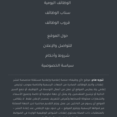
الوظائف اليومية
سناب الوظائف
قروب الوظائف
حول الموقع
للتواصل والإعلان
شروط وأحكام
سياسة الخصوصية
تنويه هام:
موقع «أي وظيفة» منصة إعلامية وإعلانية مستقلة مخصصة لنشر
إعلانات وأخبار الوظائف الصادرة من الجهات الرسمية والخاصة بموجب ترخيص
إعلامي، ولا يمارس الموقع أي عمل من أعمال التوسط في التوظيف أو جمع السير
الذاتية أو ترشيح المتقدمين، ولا يمثل أي جهة حكومية أو خاصة، وجميع الأسماء
والشعارات مملوكة لأصحابها وتُعرض للتعريف بمصدر الإعلان فقط. لا يتقاضى
الموقع أي رسوم من الباحثين عن عمل، ويتم التقديم مباشرة لدى الجهة المعلنة
عبر قنواتها الرسمية، ويلتزم الموقع — في حدود دوره الإعلامي عند إعادة النشر —
بالمتطلبات ذات الصلة بمحتوى إعلانات الشواغر الوظيفية الواردة في الضوابط