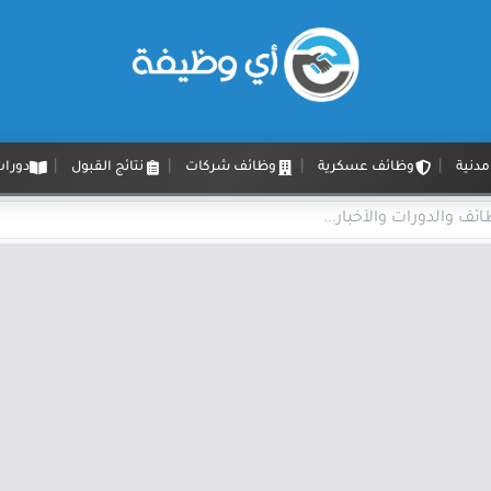
دنية
وظائف عسكرية
وظائف شركات
نتائج القبول
دورات