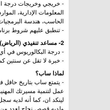
- خريجي وخريجات درجة الب
المعلومات الإدارية، الموا
الحاسب، هندسة البرمجيات،
- تنطبق عليهم شروط برنامج
2- مساعد تنفيذي (الرياض):
- درجة البكالوريوس في أ
- خبرة لا تقل عن سنتين كم
لماذا ساب؟
عمل لتنمية مسيرتك المهنية
لينكد ان، كما أنه لديه سج
ولديه قصص نجاح لعدد من ك