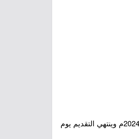
- يبدأ التقديم بمشيئة الله يوم الأحد بتاريخ 1445/07/23هـ الموافق 2024/02/04م وينتهي التقديم يوم