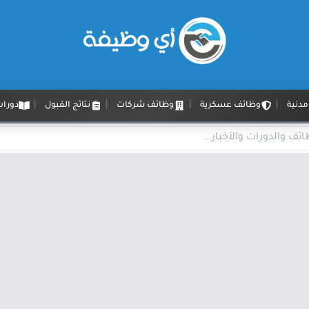
دنية
وظائف عسكرية
وظائف شركات
نتائج القبول
دورات