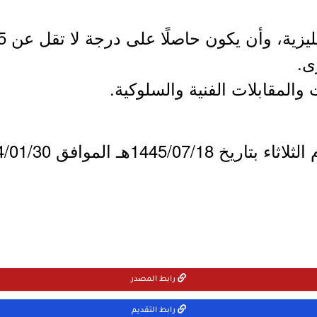
ى.
1445/هـ الموافق 2024/01/30م.
رابط المصدر
رابط التقديم