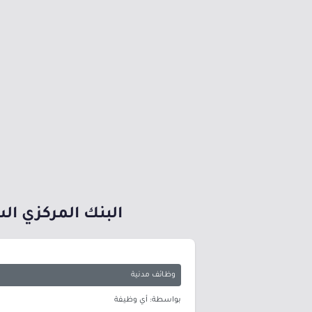
البنك المركزي السع
وظائف مدنية
بواسطة: أي وظيفة