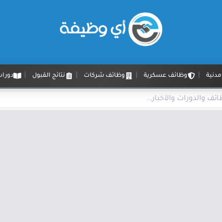
دنية
وظائف عسكرية
وظائف شركات
نتائج القبول
دورات