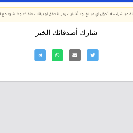
ة مباشرة — لا تُحوّل أي مبالغ، ولا تُشارك رمز التحقق أو بيانات «نفاذ» و«أبشر» مع أ
شارك أصدقائك الخبر