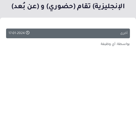
الإنجليزية) تقام (حضوري) و (عن بُعد)
أخرى
17-01-2024
بواسطة: أي وظيفة