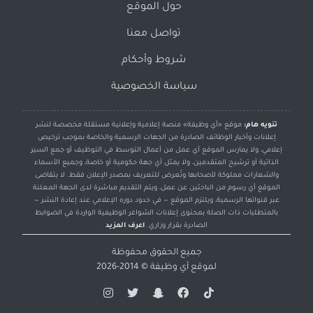
حول الموقع
تواصل معنا
شروط وأحكام
سياسة الخصوصية
تنويه هام:
موقع «أي وظيفة» منصة إعلامية وإعلانية مستقلة مخصصة لنشر
إعلانات وأخبار الوظائف الصادرة من الجهات الرسمية والخاصة بموجب ترخيص
إعلامي، ولا يمارس الموقع أي عمل من أعمال التوسط في التوظيف أو جمع السير
الذاتية أو ترشيح المتقدمين، ولا يمثل أي جهة حكومية أو خاصة، وجميع الأسماء
والشعارات مملوكة لأصحابها وتُعرض للتعريف بمصدر الإعلان فقط. لا يتقاضى
الموقع أي رسوم من الباحثين عن عمل، ويتم التقديم مباشرة لدى الجهة المعلنة
عبر قنواتها الرسمية، ويلتزم الموقع — في حدود دوره الإعلامي عند إعادة النشر —
بالمتطلبات ذات الصلة بمحتوى إعلانات الشواغر الوظيفية الواردة في الضوابط
الصادرة بقرار وزاري.
اعرف المزيد
جميع الحقوق محفوظة
لموقع
أي وظيفة
© 2014-2026