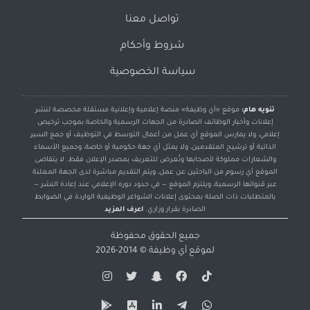
تواصل معنا
شروط وأحكام
سياسة الخصوصية
تنويه هام:
موقع «أي وظيفة» منصة إعلامية وإعلانية مستقلة مخصصة لنشر
إعلانات وأخبار الوظائف الصادرة من الجهات الرسمية والخاصة بموجب ترخيص
إعلامي، ولا يمارس الموقع أي عمل من أعمال التوسط في التوظيف أو جمع السير
الذاتية أو ترشيح المتقدمين، ولا يمثل أي جهة حكومية أو خاصة، وجميع الأسماء
والشعارات مملوكة لأصحابها وتُعرض للتعريف بمصدر الإعلان فقط. لا يتقاضى
الموقع أي رسوم من الباحثين عن عمل، ويتم التقديم مباشرة لدى الجهة المعلنة
عبر قنواتها الرسمية، ويلتزم الموقع — في حدود دوره الإعلامي عند إعادة النشر —
بالمتطلبات ذات الصلة بمحتوى إعلانات الشواغر الوظيفية الواردة في الضوابط
الصادرة بقرار وزاري.
اعرف المزيد
جميع الحقوق محفوظة
لموقع
أي وظيفة
© 2014-2026