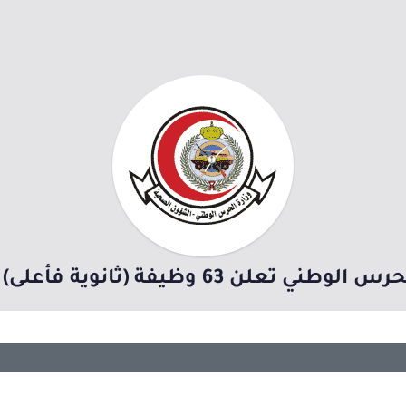
ظيفة (ثانوية فأعلى) في 8 مدن بالمملكة