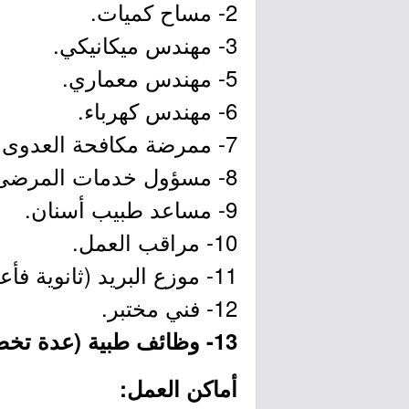
2- مساح كميات.
3- مهندس ميكانيكي.
5- مهندس معماري.
6- مهندس كهرباء.
7- ممرضة مكافحة العدوى.
8- مسؤول خدمات المرضى.
9- مساعد طبيب أسنان.
10- مراقب العمل.
11- موزع البريد (ثانوية فأعلى).
12- فني مختبر.
13- وظائف طبية (عدة تخصصات).
أماكن العمل: