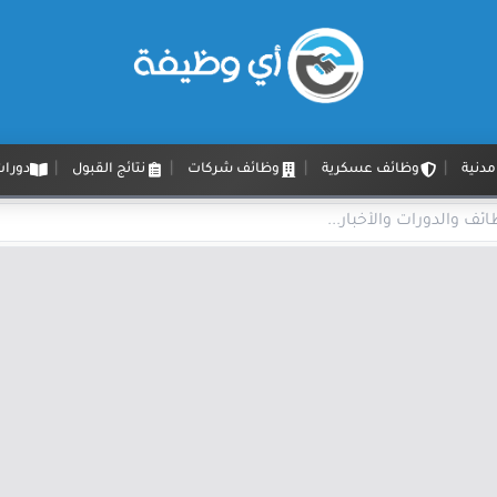
دنية
وظائف عسكرية
وظائف شركات
نتائج القبول
دورات