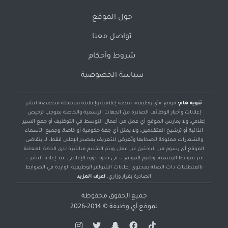
حول الموقع
تواصل معنا
شروط وأحكام
سياسة الخصوصية
تنويه هام:
موقع «أي وظيفة» منصة إعلامية وإعلانية مستقلة مخصصة لنشر
إعلانات وأخبار الوظائف الصادرة من الجهات الرسمية والخاصة بموجب ترخيص
إعلامي، ولا يمارس الموقع أي عمل من أعمال التوسط في التوظيف أو جمع السير
الذاتية أو ترشيح المتقدمين، ولا يمثل أي جهة حكومية أو خاصة، وجميع الأسماء
والشعارات مملوكة لأصحابها وتُعرض للتعريف بمصدر الإعلان فقط. لا يتقاضى
الموقع أي رسوم من الباحثين عن عمل، ويتم التقديم مباشرة لدى الجهة المعلنة
عبر قنواتها الرسمية، ويلتزم الموقع — في حدود دوره الإعلامي عند إعادة النشر —
بالمتطلبات ذات الصلة بمحتوى إعلانات الشواغر الوظيفية الواردة في الضوابط
الصادرة بقرار وزاري.
اعرف المزيد
جميع الحقوق محفوظة
لموقع
أي وظيفة
© 2014-2026