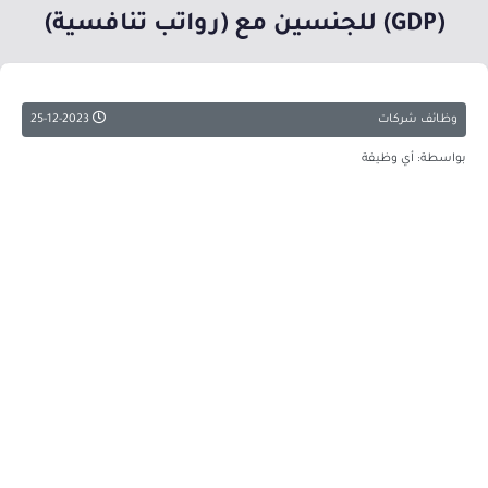
(GDP) للجنسين مع (رواتب تنافسية)
وظائف شركات
25-12-2023
بواسطة: أي وظيفة