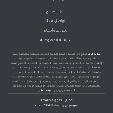
حول الموقع
تواصل معنا
شروط وأحكام
سياسة الخصوصية
تنويه هام:
موقع «أي وظيفة» منصة إعلامية وإعلانية مستقلة مخصصة لنشر
إعلانات وأخبار الوظائف الصادرة من الجهات الرسمية والخاصة بموجب ترخيص
إعلامي، ولا يمارس الموقع أي عمل من أعمال التوسط في التوظيف أو جمع السير
الذاتية أو ترشيح المتقدمين، ولا يمثل أي جهة حكومية أو خاصة، وجميع الأسماء
والشعارات مملوكة لأصحابها وتُعرض للتعريف بمصدر الإعلان فقط. لا يتقاضى
الموقع أي رسوم من الباحثين عن عمل، ويتم التقديم مباشرة لدى الجهة المعلنة
عبر قنواتها الرسمية، ويلتزم الموقع — في حدود دوره الإعلامي عند إعادة النشر —
بالمتطلبات ذات الصلة بمحتوى إعلانات الشواغر الوظيفية الواردة في الضوابط
الصادرة بقرار وزاري.
اعرف المزيد
جميع الحقوق محفوظة
لموقع
أي وظيفة
© 2014-2026