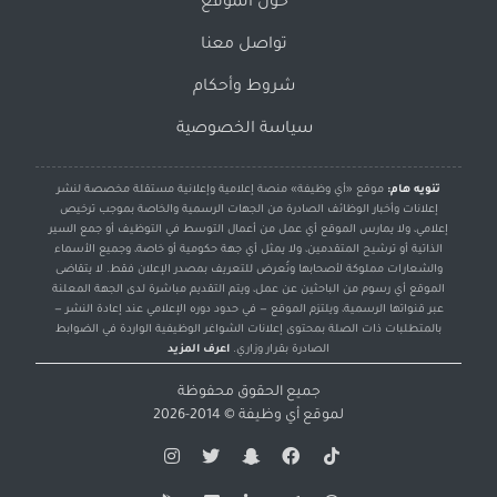
حول الموقع
تواصل معنا
شروط وأحكام
سياسة الخصوصية
تنويه هام:
موقع «أي وظيفة» منصة إعلامية وإعلانية مستقلة مخصصة لنشر
إعلانات وأخبار الوظائف الصادرة من الجهات الرسمية والخاصة بموجب ترخيص
إعلامي، ولا يمارس الموقع أي عمل من أعمال التوسط في التوظيف أو جمع السير
الذاتية أو ترشيح المتقدمين، ولا يمثل أي جهة حكومية أو خاصة، وجميع الأسماء
والشعارات مملوكة لأصحابها وتُعرض للتعريف بمصدر الإعلان فقط. لا يتقاضى
الموقع أي رسوم من الباحثين عن عمل، ويتم التقديم مباشرة لدى الجهة المعلنة
عبر قنواتها الرسمية، ويلتزم الموقع — في حدود دوره الإعلامي عند إعادة النشر —
بالمتطلبات ذات الصلة بمحتوى إعلانات الشواغر الوظيفية الواردة في الضوابط
الصادرة بقرار وزاري.
اعرف المزيد
جميع الحقوق محفوظة
لموقع
أي وظيفة
© 2014-2026