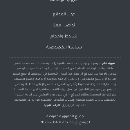
قروب الوظائف
حول الموقع
تواصل معنا
شروط وأحكام
سياسة الخصوصية
تنويه هام:
موقع «أي وظيفة» منصة إعلامية وإعلانية مستقلة مخصصة لنشر
إعلانات وأخبار الوظائف الصادرة من الجهات الرسمية والخاصة بموجب ترخيص
إعلامي، ولا يمارس الموقع أي عمل من أعمال التوسط في التوظيف أو جمع السير
الذاتية أو ترشيح المتقدمين، ولا يمثل أي جهة حكومية أو خاصة، وجميع الأسماء
والشعارات مملوكة لأصحابها وتُعرض للتعريف بمصدر الإعلان فقط. لا يتقاضى
الموقع أي رسوم من الباحثين عن عمل، ويتم التقديم مباشرة لدى الجهة المعلنة
عبر قنواتها الرسمية، ويلتزم الموقع — في حدود دوره الإعلامي عند إعادة النشر —
بالمتطلبات ذات الصلة بمحتوى إعلانات الشواغر الوظيفية الواردة في الضوابط
الصادرة بقرار وزاري.
اعرف المزيد
جميع الحقوق محفوظة
لموقع
أي وظيفة
© 2014-2026