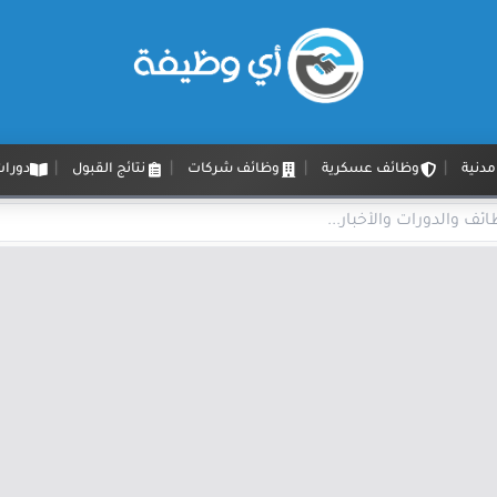
دنية
وظائف عسكرية
وظائف شركات
نتائج القبول
دورات