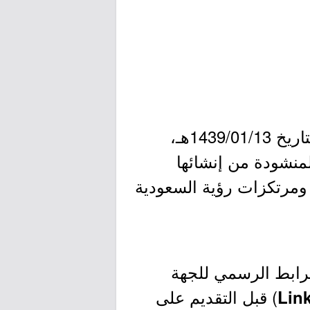
- تأسس صندوق التنمية الوطني بموجب الأمر الملكي الكريم رقم (أ/13) بتاريخ 1439/01/13هـ،
لمنشودة من إنشائها
ف ومرتكزات رؤية السعودية
لرابط الرسمي للجهة
) قبل التقديم على