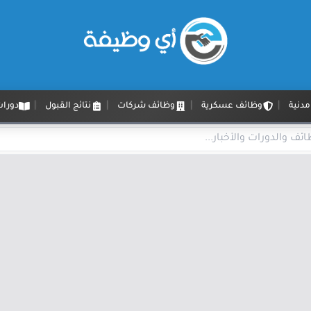
دنية
وظائف عسكرية
وظائف شركات
نتائج القبول
دورات