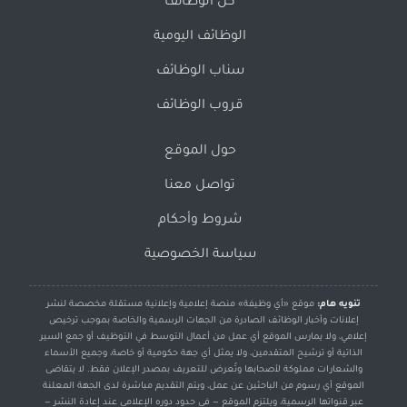
كل الوظائف
الوظائف اليومية
سناب الوظائف
قروب الوظائف
حول الموقع
تواصل معنا
شروط وأحكام
سياسة الخصوصية
تنويه هام:
موقع «أي وظيفة» منصة إعلامية وإعلانية مستقلة مخصصة لنشر
إعلانات وأخبار الوظائف الصادرة من الجهات الرسمية والخاصة بموجب ترخيص
إعلامي، ولا يمارس الموقع أي عمل من أعمال التوسط في التوظيف أو جمع السير
الذاتية أو ترشيح المتقدمين، ولا يمثل أي جهة حكومية أو خاصة، وجميع الأسماء
والشعارات مملوكة لأصحابها وتُعرض للتعريف بمصدر الإعلان فقط. لا يتقاضى
الموقع أي رسوم من الباحثين عن عمل، ويتم التقديم مباشرة لدى الجهة المعلنة
عبر قنواتها الرسمية، ويلتزم الموقع — في حدود دوره الإعلامي عند إعادة النشر —