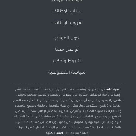
الوظائف اليومية
سناب الوظائف
قروب الوظائف
حول الموقع
تواصل معنا
شروط وأحكام
سياسة الخصوصية
تنويه هام:
موقع «أي وظيفة» منصة إعلامية وإعلانية مستقلة مخصصة لنشر
إعلانات وأخبار الوظائف الصادرة من الجهات الرسمية والخاصة بموجب ترخيص
إعلامي، ولا يمارس الموقع أي عمل من أعمال التوسط في التوظيف أو جمع السير
الذاتية أو ترشيح المتقدمين، ولا يمثل أي جهة حكومية أو خاصة، وجميع الأسماء
والشعارات مملوكة لأصحابها وتُعرض للتعريف بمصدر الإعلان فقط. لا يتقاضى
الموقع أي رسوم من الباحثين عن عمل، ويتم التقديم مباشرة لدى الجهة المعلنة
عبر قنواتها الرسمية، ويلتزم الموقع — في حدود دوره الإعلامي عند إعادة النشر —
بالمتطلبات ذات الصلة بمحتوى إعلانات الشواغر الوظيفية الواردة في الضوابط
الصادرة بقرار وزاري.
اعرف المزيد