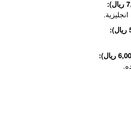
انجليزية.
ه.