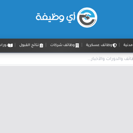
دنية
وظائف عسكرية
وظائف شركات
نتائج القبول
دورات