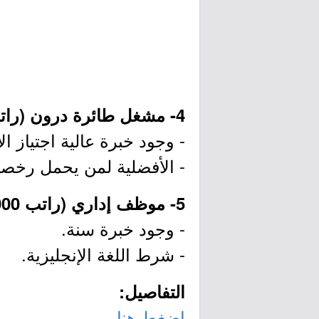
4- مشغل طائرة درون (راتب 7,000 ريال):
- وجود خبرة عالية اجتياز ال
- الأفضلية لمن يحمل رخصة
5- موظف إداري (راتب 6,000 ريال):
- وجود خبرة سنة.
- شرط اللغة الإنجليزية.
التفاصيل:
اضغط هنا