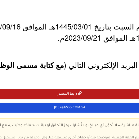
لبريد الإلكتروني التالي (
مع كتابة مسمى الوظيف
رابط المصدر
JOB2@GSSG.COM.SA
ة مباشرة — لا تُحوّل أي مبالغ، ولا تُشارك رمز التحقق أو بيانات «نفاذ» و«أبشر» مع أ
 تتبع الجهة المعلنة الموضحة فيه أو جهات أخرى مستقلة عنا، وهي وحدها من يدير التسجيل