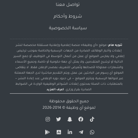
تواصل معنا
شروط وأحكام
سياسة الخصوصية
تنويه هام:
موقع «أي وظيفة» منصة إعلامية وإعلانية مستقلة مخصصة لنشر
إعلانات وأخبار الوظائف الصادرة من الجهات الرسمية والخاصة بموجب ترخيص
إعلامي، ولا يمارس الموقع أي عمل من أعمال التوسط في التوظيف أو جمع السير
الذاتية أو ترشيح المتقدمين، ولا يمثل أي جهة حكومية أو خاصة، وجميع الأسماء
والشعارات مملوكة لأصحابها وتُعرض للتعريف بمصدر الإعلان فقط. لا يتقاضى
الموقع أي رسوم من الباحثين عن عمل، ويتم التقديم مباشرة لدى الجهة المعلنة
عبر قنواتها الرسمية، ويلتزم الموقع — في حدود دوره الإعلامي عند إعادة النشر —
بالمتطلبات ذات الصلة بمحتوى إعلانات الشواغر الوظيفية الواردة في الضوابط
الصادرة بقرار وزاري.
اعرف المزيد
جميع الحقوق محفوظة
لموقع
أي وظيفة
© 2014-2026