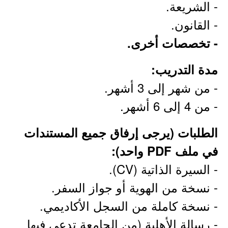
- الشريعة.
- القانون.
- تخصصات أخرى.
مدة التدريب:
- من شهر إلى 3 أشهر.
- من 4 إلى 6 أشهر.
الطلبات (يرجى إرفاق جميع المستندات
في ملف PDF واحد):
- السيرة الذاتية (CV).
- نسخة من الهوية أو جواز السفر.
- نسخة كاملة من السجل الأكاديمي.
- رسالة الأهلية (من الجامعة تدعي فيها