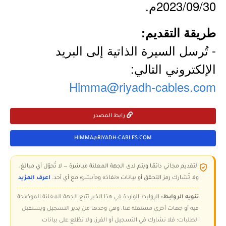
2023/09/30م.
طريقة التقديم:
- تُرسل السيرة الذاتية إلى البريد
الإلكتروني التالي:
Himma@riyadh-cables.com
رابط المصدر
HIMMA@RIYADH-CABLES.COM
التقديم مجاني دائمًا ويتم لدى الجهة المعلنة مباشرة — لا تُحوّل أي مبالغ،
ولا تُشارك رمز التحقق أو بيانات «نفاذ» و«أبشر» مع أي أحد.
اعرف المزيد
تنويه الروابط:
الروابط الواردة في هذا الخبر تتبع الجهة المعلنة الموضحة
فيه أو جهات أخرى مستقلة عنا، وهي وحدها من يدير التسجيل ويستقبل
الطلبات؛ فلا نشارك في التسجيل أو الفرز، ولا نطّلع على بيانات