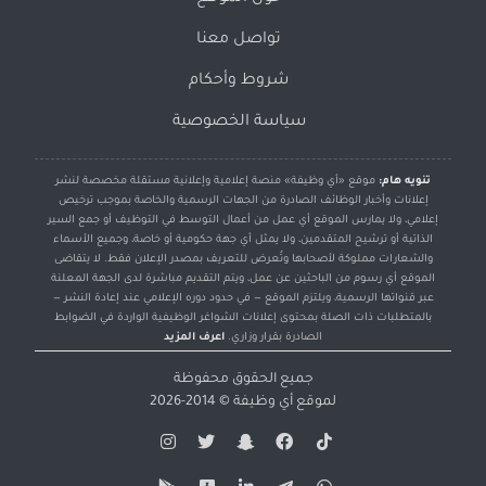
تواصل معنا
شروط وأحكام
سياسة الخصوصية
تنويه هام:
موقع «أي وظيفة» منصة إعلامية وإعلانية مستقلة مخصصة لنشر
إعلانات وأخبار الوظائف الصادرة من الجهات الرسمية والخاصة بموجب ترخيص
إعلامي، ولا يمارس الموقع أي عمل من أعمال التوسط في التوظيف أو جمع السير
الذاتية أو ترشيح المتقدمين، ولا يمثل أي جهة حكومية أو خاصة، وجميع الأسماء
والشعارات مملوكة لأصحابها وتُعرض للتعريف بمصدر الإعلان فقط. لا يتقاضى
الموقع أي رسوم من الباحثين عن عمل، ويتم التقديم مباشرة لدى الجهة المعلنة
عبر قنواتها الرسمية، ويلتزم الموقع — في حدود دوره الإعلامي عند إعادة النشر —
بالمتطلبات ذات الصلة بمحتوى إعلانات الشواغر الوظيفية الواردة في الضوابط
الصادرة بقرار وزاري.
اعرف المزيد
جميع الحقوق محفوظة
لموقع
أي وظيفة
© 2014-2026