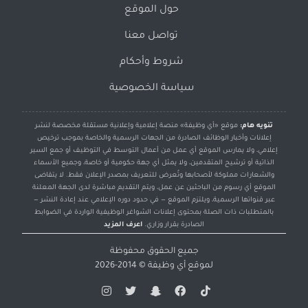
حول الموقع
تواصل معنا
شروط وأحكام
سياسة الخصوصية
تنويه هام:
موقع «أي وظيفة» منصة إعلامية وإعلانية مستقلة مخصصة لنشر
إعلانات وأخبار الوظائف الصادرة من الجهات الرسمية والخاصة بموجب ترخيص
إعلامي، ولا يمارس الموقع أي عمل من أعمال التوسط في التوظيف أو جمع السير
الذاتية أو ترشيح المتقدمين، ولا يمثل أي جهة حكومية أو خاصة، وجميع الأسماء
والشعارات مملوكة لأصحابها وتُعرض للتعريف بمصدر الإعلان فقط. لا يتقاضى
الموقع أي رسوم من الباحثين عن عمل، ويتم التقديم مباشرة لدى الجهة المعلنة
عبر قنواتها الرسمية، ويلتزم الموقع — في حدود دوره الإعلامي عند إعادة النشر —
بالمتطلبات ذات الصلة بمحتوى إعلانات الشواغر الوظيفية الواردة في الضوابط
الصادرة بقرار وزاري.
اعرف المزيد
جميع الحقوق محفوظة
لموقع
أي وظيفة
© 2014-2026