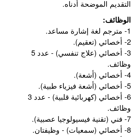
التقديم الموضحة أدناه.
الوظائف:
1- مترجم لغة إشارة مساعد.
2- أخصائي (تعقيم).
3- أخصائي (علاج تنفسي) - عدد 5
وظائف.
4- أخصائي (أشعة).
5- أخصائي (أشعة فيزياء طبية).
6- أخصائي (كهربائية قلبية) - عدد 3
وظائف.
7- فني (تقنية فيسيولوجيا عصبية).
8- أخصائي (سمعيات) - وظيفتان.