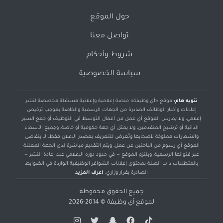
حول الموقع
تواصل معنا
شروط وأحكام
سياسة الخصوصية
تنويه هام:
موقع «أي وظيفة» منصة إعلامية وإعلانية مستقلة مخصصة لنشر
إعلانات وأخبار الوظائف الصادرة من الجهات الرسمية والخاصة بموجب ترخيص
إعلامي، ولا يمارس الموقع أي عمل من أعمال التوسط في التوظيف أو جمع السير
الذاتية أو ترشيح المتقدمين، ولا يمثل أي جهة حكومية أو خاصة، وجميع الأسماء
والشعارات مملوكة لأصحابها وتُعرض للتعريف بمصدر الإعلان فقط. لا يتقاضى
الموقع أي رسوم من الباحثين عن عمل، ويتم التقديم مباشرة لدى الجهة المعلنة
عبر قنواتها الرسمية، ويلتزم الموقع — في حدود دوره الإعلامي عند إعادة النشر —
بالمتطلبات ذات الصلة بمحتوى إعلانات الشواغر الوظيفية الواردة في الضوابط
الصادرة بقرار وزاري.
اعرف المزيد
جميع الحقوق محفوظة
لموقع
أي وظيفة
© 2014-2026