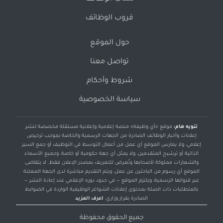
قروب الوظائف
حول الموقع
تواصل معنا
شروط وأحكام
سياسة الخصوصية
تنويه هام:
موقع «أي وظيفة» منصة إعلامية وإعلانية مستقلة مخصصة لنشر
إعلانات وأخبار الوظائف الصادرة من الجهات الرسمية والخاصة بموجب ترخيص
إعلامي، ولا يمارس الموقع أي عمل من أعمال التوسط في التوظيف أو جمع السير
الذاتية أو ترشيح المتقدمين، ولا يمثل أي جهة حكومية أو خاصة، وجميع الأسماء
والشعارات مملوكة لأصحابها وتُعرض للتعريف بمصدر الإعلان فقط. لا يتقاضى
الموقع أي رسوم من الباحثين عن عمل، ويتم التقديم مباشرة لدى الجهة المعلنة
عبر قنواتها الرسمية، ويلتزم الموقع — في حدود دوره الإعلامي عند إعادة النشر —
بالمتطلبات ذات الصلة بمحتوى إعلانات الشواغر الوظيفية الواردة في الضوابط
الصادرة بقرار وزاري.
اعرف المزيد
جميع الحقوق محفوظة