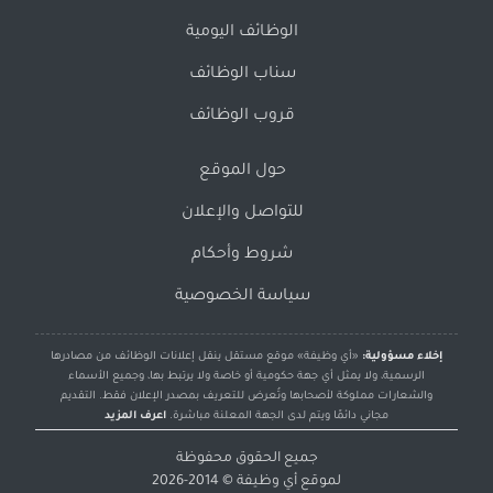
الوظائف اليومية
سناب الوظائف
قروب الوظائف
حول الموقع
للتواصل والإعلان
شروط وأحكام
سياسة الخصوصية
إخلاء مسؤولية:
«أي وظيفة» موقع مستقل ينقل إعلانات الوظائف من مصادرها
الرسمية، ولا يمثل أي جهة حكومية أو خاصة ولا يرتبط بها، وجميع الأسماء
والشعارات مملوكة لأصحابها وتُعرض للتعريف بمصدر الإعلان فقط. التقديم
مجاني دائمًا ويتم لدى الجهة المعلنة مباشرة.
اعرف المزيد
جميع الحقوق محفوظة
لموقع
أي وظيفة
© 2014-2026