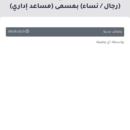
(رجال / نساء) بمسمى (مساعد إداري)
وظائف مدنية
08-08-2023
بواسطة: أي وظيفة