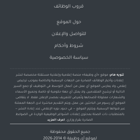
قروب الوظائف
حول الموقع
للتواصل والإعلان
شروط وأحكام
سياسة الخصوصية
تنويه هام:
موقع «أي وظيفة» منصة إعلامية وإعلانية مستقلة مخصصة لنشر
إعلانات وأخبار الوظائف الصادرة من الجهات الرسمية والخاصة بموجب ترخيص
إعلامي، ولا يمارس الموقع أي عمل من أعمال التوسط في التوظيف أو جمع السير
الذاتية أو ترشيح المتقدمين، ولا يمثل أي جهة حكومية أو خاصة، وجميع الأسماء
والشعارات مملوكة لأصحابها وتُعرض للتعريف بمصدر الإعلان فقط. لا يتقاضى
الموقع أي رسوم من الباحثين عن عمل، ويتم التقديم مباشرة لدى الجهة المعلنة
عبر قنواتها الرسمية، ويلتزم الموقع — في حدود دوره الإعلامي عند إعادة النشر —
بالمتطلبات ذات الصلة بمحتوى إعلانات الشواغر الوظيفية الواردة في الضوابط
الصادرة بقرار وزاري.
اعرف المزيد
جميع الحقوق محفوظة
لموقع
أي وظيفة
© 2014-2026