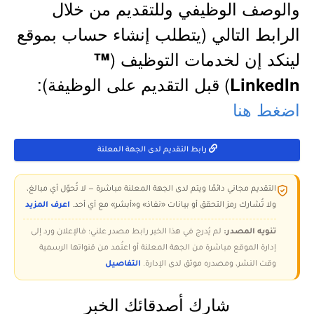
والوصف الوظيفي وللتقديم من خلال
الرابط التالي (يتطلب إنشاء حساب بموقع
لينكد إن لخدمات التوظيف (
™
) قبل التقديم على الوظيفة):
LinkedIn
اضغط هنا
رابط التقديم لدى الجهة المعلنة
التقديم مجاني دائمًا ويتم لدى الجهة المعلنة مباشرة — لا تُحوّل أي مبالغ،
ولا تُشارك رمز التحقق أو بيانات «نفاذ» و«أبشر» مع أي أحد.
اعرف المزيد
تنويه المصدر:
لم يُدرج في هذا الخبر رابط مصدر علني؛ فالإعلان ورد إلى
إدارة الموقع مباشرة من الجهة المعلنة أو اعتُمد من قنواتها الرسمية
وقت النشر، ومصدره موثق لدى الإدارة.
التفاصيل
شارك أصدقائك الخبر